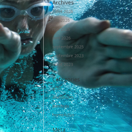
Archives
juillet 2026
juin 2026
mai 2026
avril 2026
septembre 2025
septembre 2023
juillet 2023
Catégories
actu
animations
bandeau
homeActus
Méta