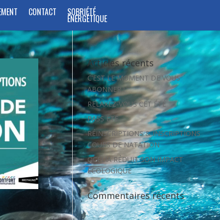
EMENT
CONTACT
SOBRIÉTÉ
ÉNERGÉTIQUE
Articles récents
C’EST LE MOMENT DE VOUS
ABONNER !
RELAXEZ-VOUS CET ÉTÉ
PASS ÉTÉ
RÉINSCRIPTIONS & INSCRIPTIONS
COURS DE NATATION
OCÉLIA RÉDUIT SON IMPACT
ÉCOLOGIQUE
Commentaires récents