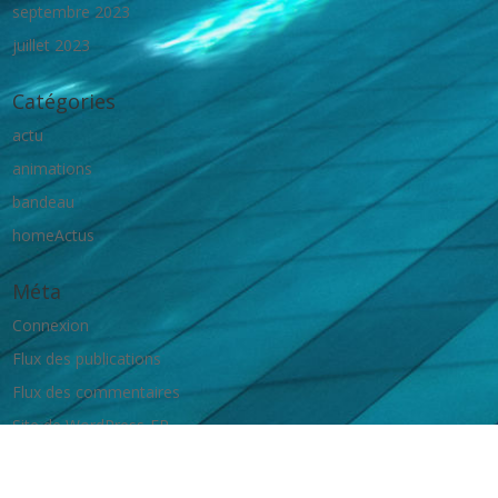
septembre 2023
juillet 2023
Catégories
actu
animations
bandeau
homeActus
Méta
Connexion
Flux des publications
Flux des commentaires
Site de WordPress-FR